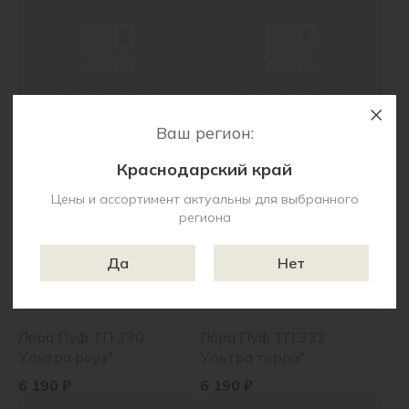
Ваш регион:
Гарнет Пуф ТП 435
Лора Пуф ТП 327
Шерлок 520*
Ультра беж*
Краснодарский край
(горчичный)
9 970 ₽
5 520 ₽
Цены и ассортимент актуальны для выбранного
региона
Да
Нет
Лора Пуф ТП 330
Лора Пуф ТП 332
Ультра роуз*
Ультра терра*
6 190 ₽
6 190 ₽