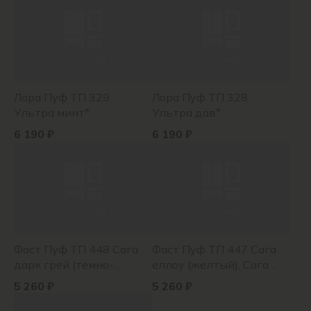
Лора Пуф ТП 329
Лора Пуф ТП 328
Ультра минт*
Ультра дав*
6 190 ₽
6 190 ₽
Фаст Пуф ТП 448 Сага
Фаст Пуф ТП 447 Сага
дарк грей (темно-
еллоу (желтый), Сага
серый), Сага океан
дарк грей (темно-серый)
5 260 ₽
5 260 ₽
(темно-зел)