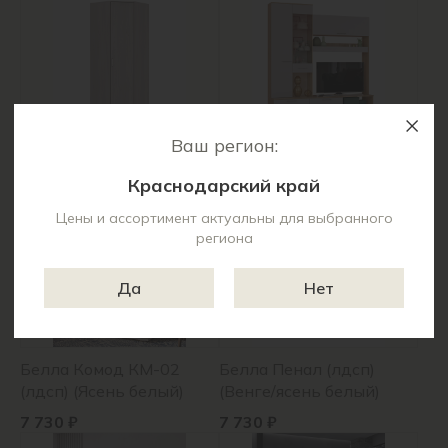
Ваш регион:
Белла Шкаф угловой
Флай Секция
(лдсп) (Ясень белый)
центральная ЦС-01
Краснодарский край
(лдсп) (Сонома/белый)
13 590 ₽
23 450 ₽
Цены и ассортимент актуальны для выбранного
региона
Да
Нет
Белла Комод КМ-02
Белла Пенал (лдсп)
(лдсп) (Ясень белый)
(Венге/ясень белый)
7 730 ₽
7 730 ₽