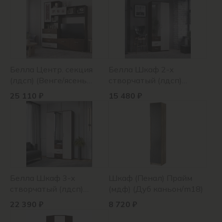
Белла Центр. секция
Белла Шкаф 2-х
(лдсп) (Венге/ясень
створчатый (лдсп)
белый)
(Венге/ясень белый)
25 110 ₽
15 480 ₽
Белла Шкаф 3-х
Шкаф (Пенал) Прайм
створчатый (лдсп)
(мдф) (Дуб каньон/m18)
(Венге/ясень белый)
22 390 ₽
8 720 ₽