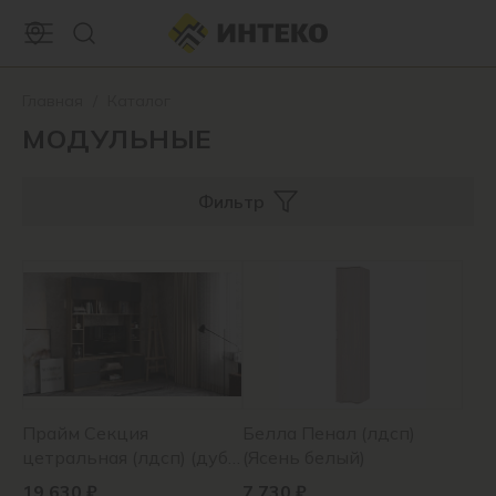
Главная
/
Каталог
МОДУЛЬНЫЕ
Фильтр
Прайм Секция
Белла Пенал (лдсп)
цетральная (лдсп) (дуб
(Ясень белый)
каньон/m18)
19 630 ₽
7 730 ₽