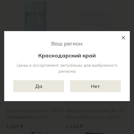
Ваш регион:
Тифани Шкаф-купе
Защитный бортик ЗБ-01
ШКК-01 (лдсп) (Белый/
(Белый)
Краснодарский край
кенди)
62 160 ₽
2 010 ₽
Цены и ассортимент актуальны для выбранного
региона
Да
Нет
Защитный бортик ЗБ-01
Защитный бортик ЗБ-01
(Белый/звездное
(Белый/король спорта)
детство)
2 220 ₽
2 220 ₽