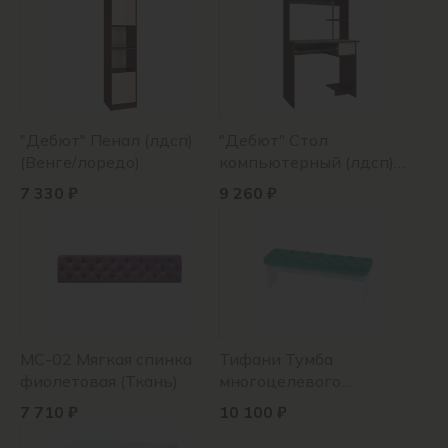
"Дебют" Пенал (лдсп)
"Дебют" Стол
(Венге/лоредо)
компьютерный (лдсп)
(Венге/лоредо)
7 330 ₽
9 260 ₽
МС-02 Мягкая спинка
Тифани Тумба
фиолетовая (Ткань)
многоцелевого
назначения ПФ-01
7 710 ₽
10 100 ₽
голубой/белый