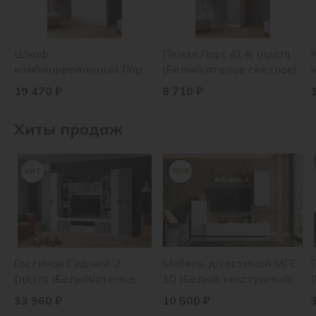
Шкаф
Пенал Ларс (0,4) (лдсп)
комбинированный Ларс
(Белый/ателье светлое)
(1,2) без зеркала (лдсп)
19 470 ₽
8 710 ₽
(Белый)
Хиты продаж
ХИТ
NEW
ХИТ
Гостиная Сидней-2
Мебель д/гостиной МГС
(лдсп) (Белый/ателье
10 (Белый текстурный)
светлое)
33 960 ₽
10 500 ₽