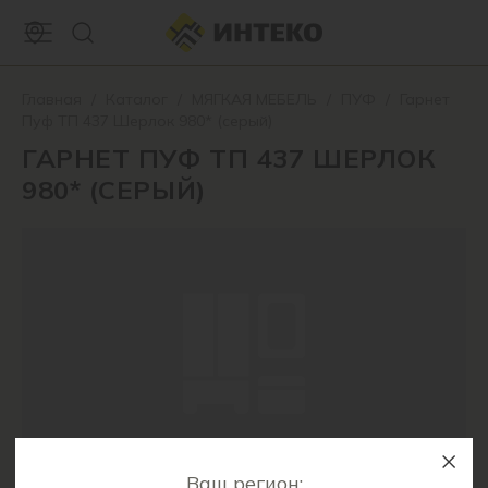
Главная
/
Каталог
/
МЯГКАЯ МЕБЕЛЬ
/
ПУФ
/
Гарнет
Пуф ТП 437 Шерлок 980* (серый)
ГАРНЕТ ПУФ ТП 437 ШЕРЛОК
980* (СЕРЫЙ)
Ваш регион: