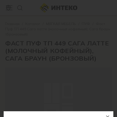
Главная
/
Каталог
/
МЯГКАЯ МЕБЕЛЬ
/
ПУФ
/
Фаст
Пуф ТП 449 Сага латте (молочный кофейный), Сага браун
(бронзовый)
ФАСТ ПУФ ТП 449 САГА ЛАТТЕ
(МОЛОЧНЫЙ КОФЕЙНЫЙ),
САГА БРАУН (БРОНЗОВЫЙ)