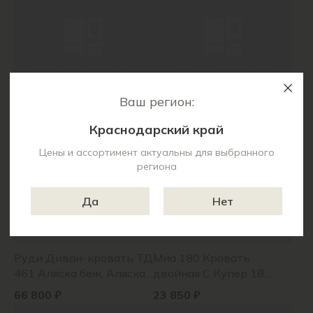
Оригами аквамарин)
Ваш регион:
Дилан Кресло для
Анита Диван-кровать
отдыха ТК 420/1
ТД 372 Happy 784
Краснодарский край
Флорида крем
21 440 ₽
52 530 ₽
Цены и ассортимент актуальны для выбранного
региона
Да
Нет
Руди Диван-кровать ТД
Миа 180 Кровать
461 Аляска беж, Аляска
двойная С Купер 18
беж
жаккард* (серый), Лайт
66 800 ₽
23 850 ₽
10*