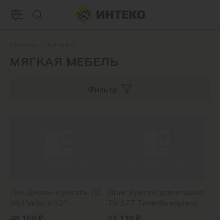
Главная
/
Каталог
МЯГКАЯ МЕБЕЛЬ
Фильтр
Лео Диван-кровать ТД
Ирис Кресло для отдыха
384 Velutto 32*
ТК 577 Tenerife espresso
(стальной серый)
(серо-коричневый)
48 160 ₽
23 130 ₽