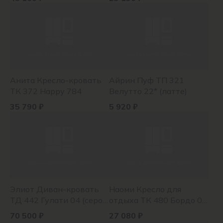
Анита Кресло-кровать
Айрин Пуф ТП 321
ТК 372 Happy 784
Велутто 22* (латте)
35 790 ₽
5 920 ₽
Элиот Диван-кровать
Наоми Кресло для
ТД 442 Гулати 04 (серо-
отдыха ТК 480 Бордо 02
коричневый)
(серо-бежевый), Бордо
70 500 ₽
27 080 ₽
02 (серо-бежевый),