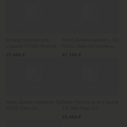
Болеро Кресло для
Арно Диван-кровать ТД
отдыха ТК 562 Everest
566/1 Лаки 20 (хвойный
Bitter (кофейный
зеленый) Vertical 930
25 480 ₽
67 180 ₽
коричневый)
(латте)
Арно Диван-кровать ТД
Арно Кресло для отдыха
565/2 Лаки 04
ТК 566 Лаки 20
(песочный) Vertical 930
(хвойный зеленый)
25 460 ₽
(латте)