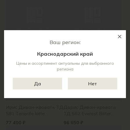
Ваш регион:
Френсис Диван-кровать
Феличе Кресло для
ТД 261 Амиго шоколад
отдыха ТК 527 Velutto 55
Краснодарский край
(коричневый), Амиго
(терракотовый)
70 220 ₽
22 160 ₽
крем (серо-бежевый)
Цены и ассортимент актуальны для выбранного
региона
Да
Нет
Ирис Диван-кровать ТД
Дорис Диван-кровать
581 Tenerife latte
ТД 562 Everest Bitter
(бежевый кофейный)
(кофейный коричневый)
77 400 ₽
96 650 ₽