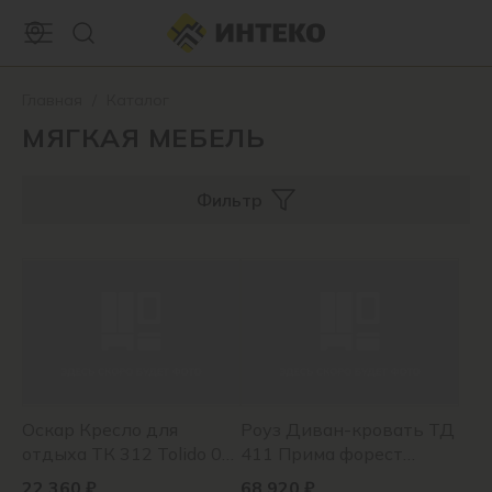
Главная
/
Каталог
МЯГКАЯ МЕБЕЛЬ
Фильтр
Оскар Кресло для
Роуз Диван-кровать ТД
отдыха ТК 312 Tolido 03*
411 Прима форест
(медово-коричневый),
(нефритовый зел) 65,
22 360 ₽
68 920 ₽