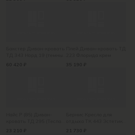
Поларис браун к/з)
Оригами олив три, FIBRE
белая
Бакстер Диван-кровать
Плей Диван-кровать ТД
ТД 343 Норд 19 (темный
223 Флорида крем
серый), Норд 07
60 420 ₽
35 190 ₽
(горчичный)
Найс Р (85) Диван-
Бернис Кресло для
кровать ТД 295 (Тесла
отдыха ТК 443 Эстетика
крем, Тесла коттон)
малахит (серо-
23 210 ₽
21 730 ₽
ментоловый)