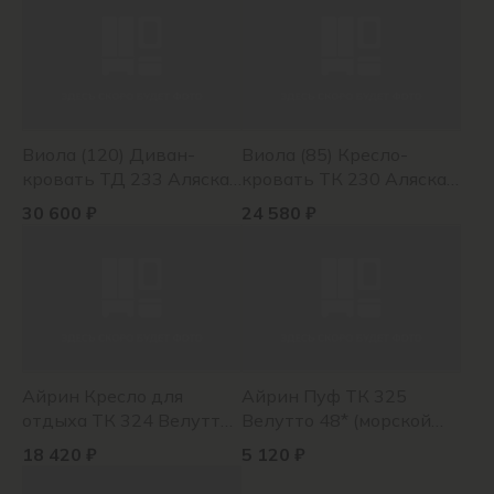
лазурный)
Виола (120) Диван-
Виола (85) Кресло-
кровать ТД 233 Аляска
кровать ТК 230 Аляска
мустард, Аляска
беж, Аляска беж,
30 600 ₽
24 580 ₽
мустард, Силкшайн 103
Силкшайн 67* (морской
лазурный)
Айрин Кресло для
Айрин Пуф ТК 325
отдыха ТК 324 Велутто
Велутто 48* (морской
47* (голубой), Мазерати
лазурный)
18 420 ₽
5 120 ₽
02*