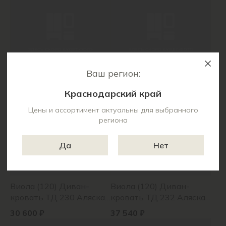
Ваш регион:
Бернис Кресло для
Болеро Кресло для
отдыха ТК 448 Сага
отдыха ТК 561 Everest
Краснодарский край
дарк грей (темно-
Grass (светло-зел)
18 960 ₽
27 680 ₽
серый), Сага океан
Цены и ассортимент актуальны для выбранного
региона
(темно-зел)
Да
Нет
Виола (120) Диван-
Виола (120) Диван-
кровать ТД 230 Аляска
кровать ТД 232 Аляска
беж, Аляска беж,
грей, Аляска грей, Эвита
30 600 ₽
37 540 ₽
Силкшайн 67* (морской
умбер* (горчичный) 109