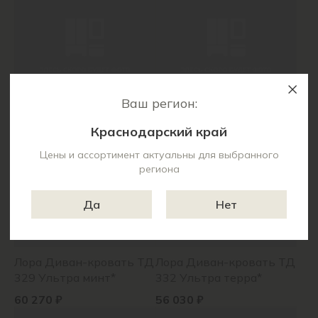
Ваш регион:
Дорис Диван-кровать
Лео Диван-кровать ТД
ТД 561 Everest Grass
362 Тори 61 велюр*
Краснодарский край
(светло-зеленый)
(серебристый серый)
80 410 ₽
45 320 ₽
Цены и ассортимент актуальны для выбранного
региона
Да
Нет
Лора Диван-кровать ТД
Лора Диван-кровать ТД
329 Ультра минт*
332 Ультра терра*
60 270 ₽
56 030 ₽