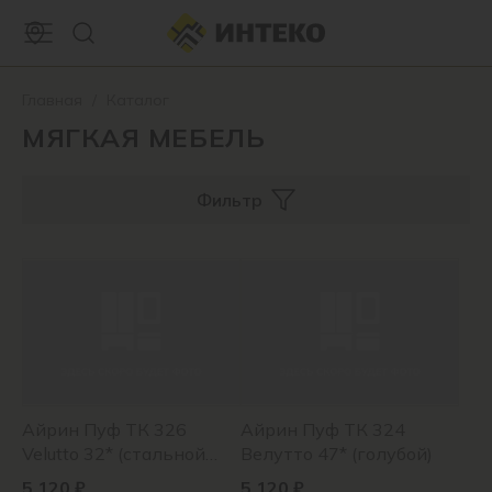
Главная
/
Каталог
МЯГКАЯ МЕБЕЛЬ
Фильтр
Айрин Пуф ТК 326
Айрин Пуф ТК 324
Velutto 32* (стальной
Велутто 47* (голубой)
серый)
5 120 ₽
5 120 ₽