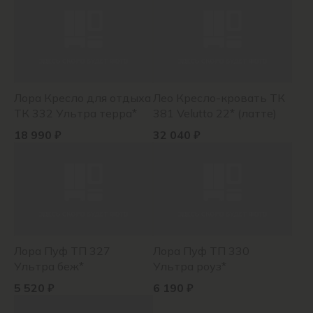
Лора Кресло для отдыха
Лео Кресло-кровать ТК
ТК 332 Ультра терра*
381 Velutto 22* (латте)
18 990 ₽
32 040 ₽
Лора Пуф ТП 327
Лора Пуф ТП 330
Ультра беж*
Ультра роуз*
5 520 ₽
6 190 ₽