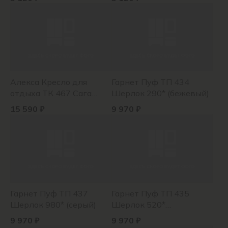
Алекса Кресло для
Гарнет Пуф ТП 434
отдыха ТК 467 Сага
Шерлок 290* (бежевый)
латте (молочный
15 590 ₽
9 970 ₽
кофейный), Сага браун
(бронзовый)
Гарнет Пуф ТП 437
Гарнет Пуф ТП 435
Шерлок 980* (серый)
Шерлок 520*
(горчичный)
9 970 ₽
9 970 ₽