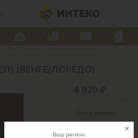
ии
/
Сакура Тумбы (2 шт) (лдсп) (Венге/лоредо)
СП) (ВЕНГЕ/ЛОРЕДО)
4 920 ₽
Цены актуальны для выбранн
Нет в наличии
Артикул:
3215
Ваш регион:
Цвет: