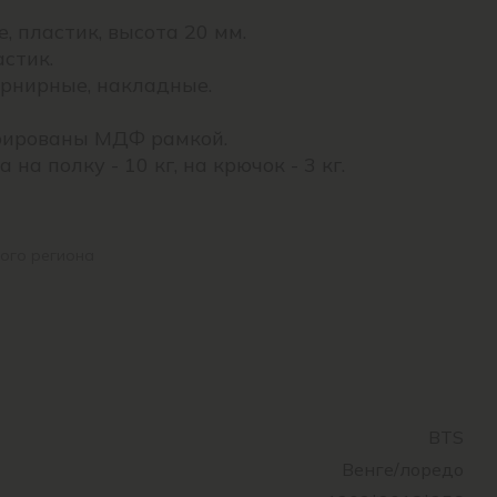
, пластик, высота 20 мм.
астик.
арнирные, накладные.
рированы МДФ рамкой.
на полку - 10 кг, на крючок - 3 кг.
ого региона
BTS
Венге/лоредо