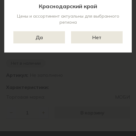
Краснодарский край
Цены и ассортимент актуальны для выбранного
региона
Да
Нет
9 800 ₽
Цены актуальны для выбранного региона
Нет в наличии
Артикул:
Не заполнено
Характеристики:
Торговая марка:
МОБИ
В корзину