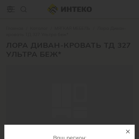
Главная
/
Каталог
/
МЯГКАЯ МЕБЕЛЬ
/
Лора Диван-
кровать ТД 327 Ультра беж*
ЛОРА ДИВАН-КРОВАТЬ ТД 327
УЛЬТРА БЕЖ*
Ваш регион: