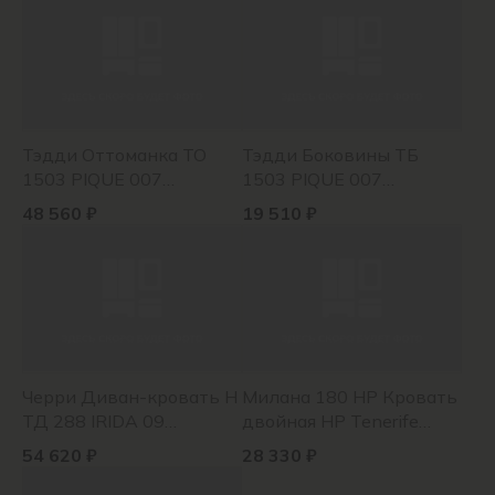
Тэдди Оттоманка ТО
Тэдди Боковины ТБ
1503 PIQUE 007
1503 PIQUE 007
(оливковый)
(оливковый)
48 560 ₽
19 510 ₽
Черри Диван-кровать Н
Милана 180 НР Кровать
ТД 288 IRIDA 09
двойная HP Tenerife
(зеленый), Эвита
espresso (серо-
54 620 ₽
28 330 ₽
шоколад (бежево-
коричневый)
коричневый 72)