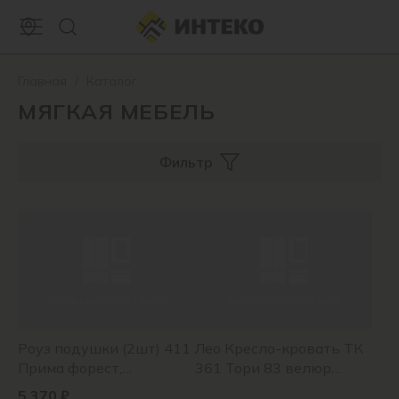
Главная
/
Каталог
МЯГКАЯ МЕБЕЛЬ
Фильтр
Роуз подушки (2шт) 411
Лео Кресло-кровать ТК
Прима форест,
361 Тори 83 велюр
(нефритовый зеленый)
(серо-синий)
5 370 ₽