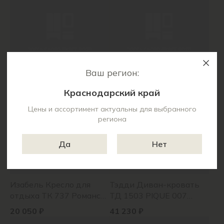
Ваш регион:
Мелани Р (120) Диван-
Френсис Диван-кровать
кровать ТД 367 Макс
УГЛОВОЙ ТД 262 Амиго
Краснодарский край
235 (коричневый)
крем (серо-бежевый),
38 800 ₽
104 500 ₽
Амиго шоколад
Цены и ассортимент актуальны для выбранного
региона
(коричневый)
Да
Нет
Изабель Кресло для
Тэдди Диван-кровать
отдыха ТК 737 Романс
ТД 1503 PIQUE 007
вижион
(оливковый)
20 050 ₽
41 230 ₽