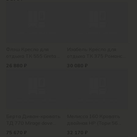
65
Флэш Кресло для
Изабель Кресло для
отдыха ТК 555 Greta
отдыха ТК 375 Романс
Grafit (серый)
грей
26 880 ₽
30 080 ₽
Берта Диван-кровать
Мелисса 160 Кровать
ТД 770 Mirage dove
двойная НР (Тори 56
(серый)
велюр (светло-
75 670 ₽
32 170 ₽
бежевый))