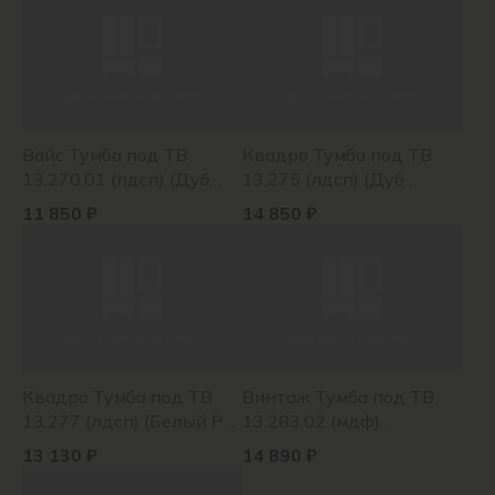
Вайс Тумба под ТВ
Квадро Тумба под ТВ
13.270.01 (лдсп) (Дуб
13.275 (лдсп) (Дуб
Золотой/милк софт/
сантьяго)
11 850 ₽
14 850 ₽
темно-серый U2601)
Квадро Тумба под ТВ
Винтаж Тумба под ТВ
13.277 (лдсп) (Белый РЕ
13.283.02 (мдф)
шагрень)
(Винтаж/ милк софт
13 130 ₽
14 890 ₽
ПВХ)