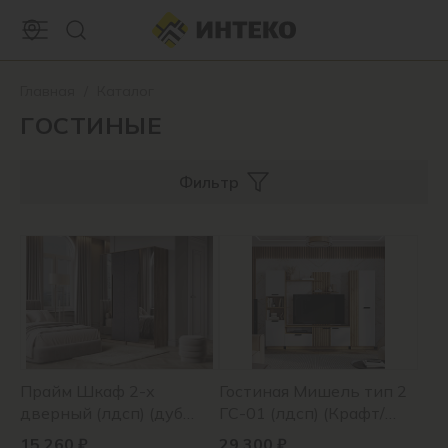
Главная
/
Каталог
ГОСТИНЫЕ
Фильтр
Прайм Шкаф 2-х
Гостиная Мишель тип 2
дверный (лдсп) (дуб
ГС-01 (лдсп) (Крафт/
каньон/m18)
белый)
15 260 ₽
29 300 ₽