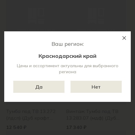
Ваш регион:
Спейс Тумба под ТВ
Спейс Тумба под ТВ
13.269 (мдф) (Белый
13.64 (мдф) (Белый
Краснодарский край
премиум/ белый глянец)
премиум/ белый глянец)
13 310 ₽
14 710 ₽
Цены и ассортимент актуальны для выбранного
региона
Да
Нет
Тумба под ТВ 13.272
Винтаж Тумба под ТВ
(лдсп) (Дуб крафт
13.283.07 (мдф) (Дуб
белый/интра)
крафт табачный/милк
12 540 ₽
17 340 ₽
софт ПВХ)