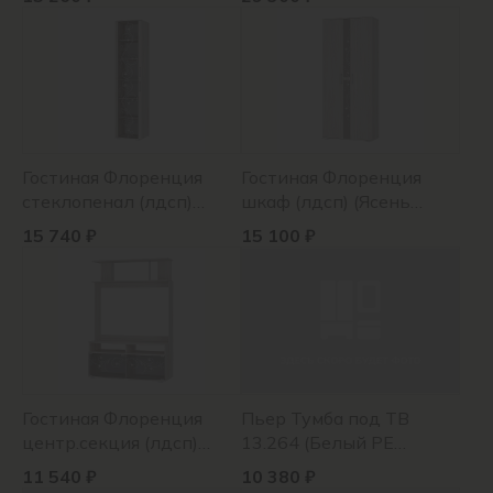
Гостиная Флоренция
Гостиная Флоренция
стеклопенал (лдсп)
шкаф (лдсп) (Ясень
(Ясень белый)
белый)
15 740 ₽
15 100 ₽
Гостиная Флоренция
Пьер Тумба под ТВ
центр.секция (лдсп)
13.264 (Белый РЕ
(Ясень белый)
шагрень, Сабия U9709,
11 540 ₽
10 380 ₽
белый гл ПВХ)