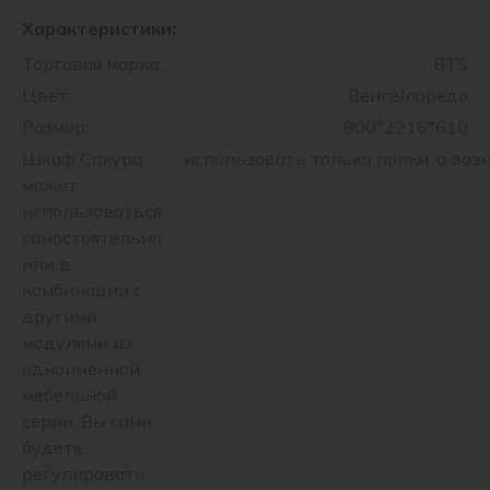
Характеристики:
Торговая марка:
BTS
Цвет:
Венге/лоредо
Размер:
800*2216*610
Шкаф Сакура
использовать только полки, а во
может
использоваться
самостоятельно
или в
комбинации с
другими
модулями из
одноименной
мебельной
серии. Вы сами
будете
регулировать