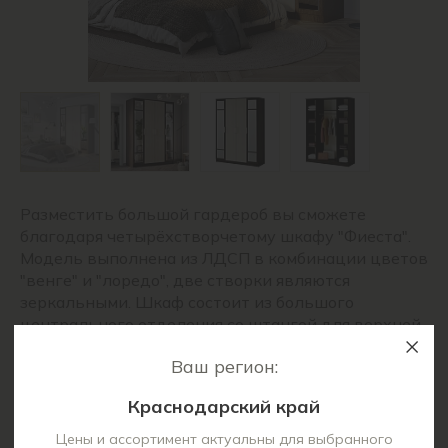
Разместить большой гардероб вы сможете
благодаря четырёхстворчетому шкафу "Фиеста".
Модель выполнена из ЛДСП в комбинации цветов
"венге" и "лоредо", две створки являются
зеркальными. Шкаф состоит из большого
центрального отделения со штангой для верхней
одежды и вещей на вешалках. Справа и слева от
Ваш регион:
платяной зоны находятся полки. Фасады
оснащены эргономичными ручками.
Краснодарский край
Кромка – 0,45 мм.
Цены и ассортимент актуальны для выбранного