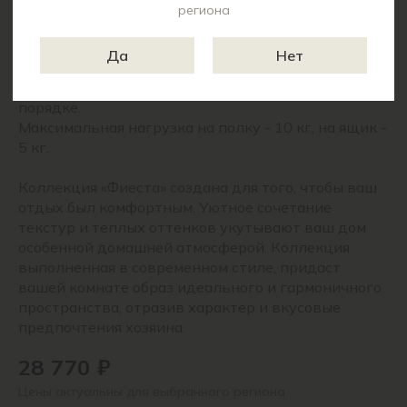
Опоры – подпятник, пластик.
региона
Ручки – накладные, пластик, 128 мм.
Петли створок – 4-х шарнирные накладные.
Да
Нет
Зеркало – фацет.
Створки можно установить в произвольном
порядке.
Максимальная нагрузка на полку - 10 кг, на ящик -
5 кг.
Коллекция «Фиеста» создана для того, чтобы ваш
отдых был комфортным. Уютное сочетание
текстур и теплых оттенков укутывают ваш дом
особенной домашней атмосферой. Коллекция
выполненная в современном стиле, придаст
вашей комнате образ идеального и гармоничного
пространства, отразив характер и вкусовые
предпочтения хозяина.
28 770 ₽
Цены актуальны для выбранного региона