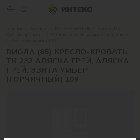
Главная
/
Каталог
/
МЯГКАЯ МЕБЕЛЬ
/
Виола (85)
Кресло-кровать ТК 232 Аляска грей, Аляска грей, Эвита
умбер (горчичный) 109
ВИОЛА (85) КРЕСЛО-КРОВАТЬ
ТК 232 АЛЯСКА ГРЕЙ, АЛЯСКА
ГРЕЙ, ЭВИТА УМБЕР
(ГОРЧИЧНЫЙ) 109