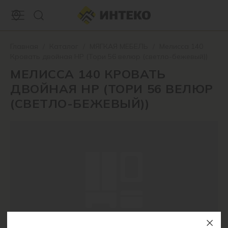
Главная
/
Каталог
/
МЯГКАЯ МЕБЕЛЬ
/
Мелисса 140
Кровать двойная НР (Тори 56 велюр (светло-бежевый))
МЕЛИССА 140 КРОВАТЬ
ДВОЙНАЯ НР (ТОРИ 56 ВЕЛЮР
(СВЕТЛО-БЕЖЕВЫЙ))