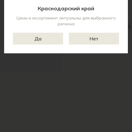
Характеристики:
Краснодарский край
Торговая марка:
Цены и ассортимент актуальны для выбранного
региона
В
Да
Нет