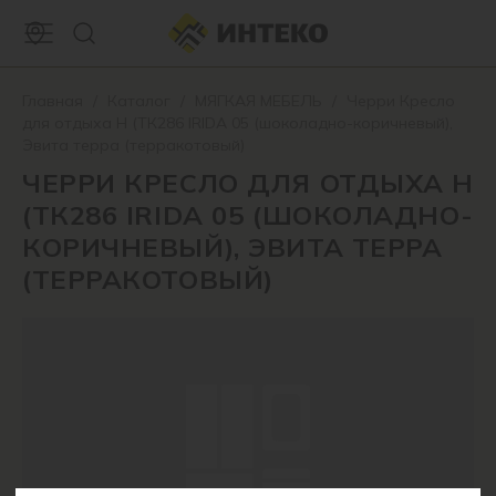
Главная
/
Каталог
/
МЯГКАЯ МЕБЕЛЬ
/
Черри Кресло
для отдыха Н (ТК286 IRIDA 05 (шоколадно-коричневый),
Эвита терра (терракотовый)
ЧЕРРИ КРЕСЛО ДЛЯ ОТДЫХА Н
(ТК286 IRIDA 05 (ШОКОЛАДНО-
КОРИЧНЕВЫЙ), ЭВИТА ТЕРРА
(ТЕРРАКОТОВЫЙ)